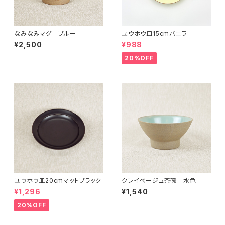
なみなみマグ ブルー
ユウホウ皿15cmバニラ
¥2,500
¥988
20%OFF
ユウホウ皿20cmマットブラック
クレイベージュ茶碗 水色
¥1,296
¥1,540
20%OFF